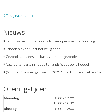
Terug naar overzicht
Nieuws
Let op: valse Infomedics-mails over openstaande rekening
Tanden bleken? Laat het veilig doen!
Gezond tandvlees: de basis voor een gezonde mond
Naar de tandarts in het buitenland? Wees op je hoede!
(Mond)zorgkosten gemaakt in 2025? Check of die aftrekbaar zijn
Openingstijden
tot
Maandag:
08:00
- 12:00
tot
13:00
- 16:30
tot
Dinsdag:
08:00
- 12:00