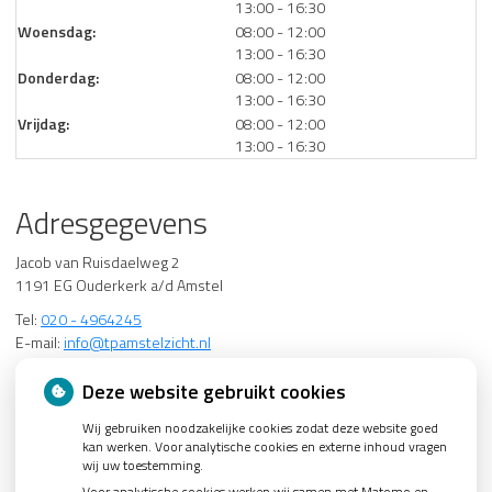
tot
13:00
- 16:30
tot
Woensdag:
08:00
- 12:00
tot
13:00
- 16:30
tot
Donderdag:
08:00
- 12:00
tot
13:00
- 16:30
tot
Vrijdag:
08:00
- 12:00
tot
13:00
- 16:30
Adresgegevens
Jacob van Ruisdaelweg 2
1191 EG Ouderkerk a/d Amstel
Tel:
020 - 4964245
E-mail:
info@tpamstelzicht.nl
Deze website gebruikt cookies
Wij gebruiken noodzakelijke cookies zodat deze website goed
kan werken. Voor analytische cookies en externe inhoud vragen
wij uw toestemming.
U heeft geen toestemming gegeven voor
externe
Voor analytische cookies werken wij samen met Matomo en