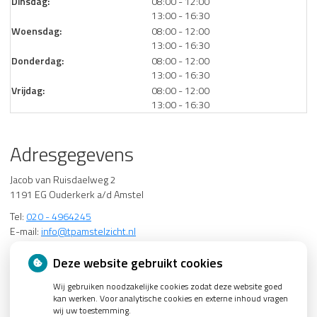
tot
Dinsdag:
08:00
- 12:00
tot
13:00
- 16:30
tot
Woensdag:
08:00
- 12:00
tot
13:00
- 16:30
tot
Donderdag:
08:00
- 12:00
tot
13:00
- 16:30
tot
Vrijdag:
08:00
- 12:00
tot
13:00
- 16:30
Adresgegevens
Jacob van Ruisdaelweg 2
1191 EG Ouderkerk a/d Amstel
Tel:
020 - 4964245
E-mail:
info@tpamstelzicht.nl
Deze website gebruikt cookies
Wij gebruiken noodzakelijke cookies zodat deze website goed
kan werken. Voor analytische cookies en externe inhoud vragen
wij uw toestemming.