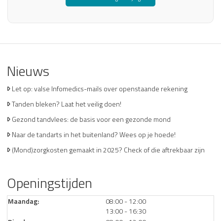
Nieuws
Let op: valse Infomedics-mails over openstaande rekening
Tanden bleken? Laat het veilig doen!
Gezond tandvlees: de basis voor een gezonde mond
Naar de tandarts in het buitenland? Wees op je hoede!
(Mond)zorgkosten gemaakt in 2025? Check of die aftrekbaar zijn
Openingstijden
tot
Maandag:
08:00
- 12:00
tot
13:00
- 16:30